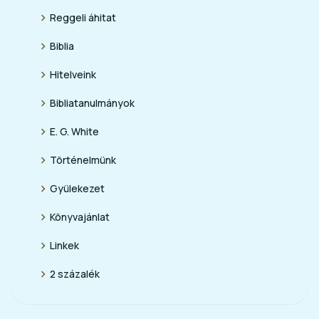
chevron_right
Reggeli áhitat
chevron_right
Biblia
chevron_right
Hitelveink
chevron_right
Bibliatanulmányok
chevron_right
E. G. White
chevron_right
Történelmünk
chevron_right
Gyülekezet
chevron_right
Könyvajánlat
chevron_right
Linkek
chevron_right
2 százalék