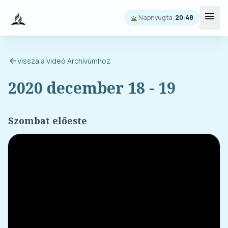
menu
Napnyugta:
20:48
wb_twilight
arrow_back
Vissza a Videó Archívumhoz
2020 december 18 - 19
Szombat előeste