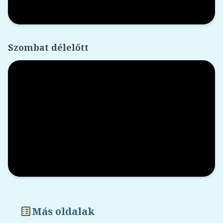
Szombat délelőtt
list_alt
Más oldalak