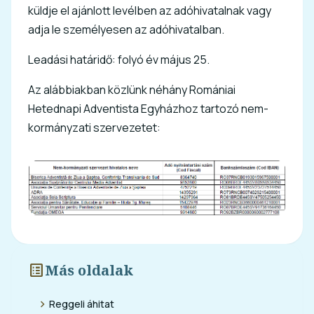
küldje el ajánlott levélben az adóhivatalnak vagy
adja le személyesen az adóhivatalban.
Leadási határidő: folyó év május 25.
Az alábbiakban közlünk néhány Romániai
Hetednapi Adventista Egyházhoz tartozó nem-
kormányzati szervezetet:
list_alt
Más oldalak
chevron_right
Reggeli áhitat