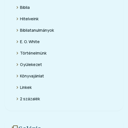
chevron_right
Biblia
chevron_right
Hitelveink
chevron_right
Bibliatanulmányok
chevron_right
E. G. White
chevron_right
Történelmünk
chevron_right
Gyülekezet
chevron_right
Könyvajánlat
chevron_right
Linkek
chevron_right
2 százalék