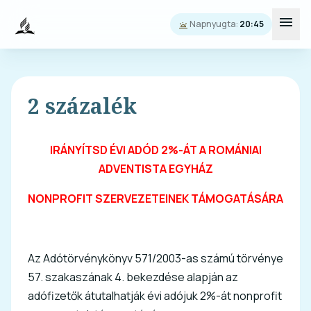
menu
Napnyugta:
20:45
wb_twilight
2 százalék
IRÁNYÍTSD ÉVI ADÓD 2%-ÁT A ROMÁNIAI
ADVENTISTA EGYHÁZ
NONPROFIT SZERVEZETEINEK TÁMOGATÁSÁRA
Az Adótörvénykönyv 571/2003-as számú törvénye
57. szakaszának 4. bekezdése alapján az
adófizetők átutalhatják évi adójuk 2%-át nonprofit