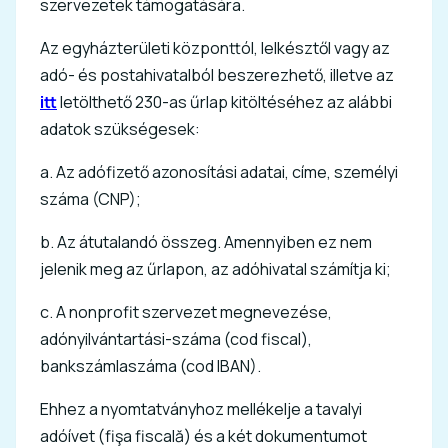
szervezetek támogatására.
Az egyházterületi központtól, lelkésztől vagy az
adó- és postahivatalból beszerezhető, illetve az
itt
letölthető 230-as űrlap kitöltéséhez az alábbi
adatok szükségesek:
a. Az adófizető azonosítási adatai, címe, személyi
száma (CNP);
b. Az átutalandó összeg. Amennyiben ez nem
jelenik meg az űrlapon, az adóhivatal számítja ki;
c. A nonprofit szervezet megnevezése,
adónyilvántartási-száma (cod fiscal),
bankszámlaszáma (cod IBAN).
Ehhez a nyomtatványhoz mellékelje a tavalyi
adóívet (fişa fiscală) és a két dokumentumot