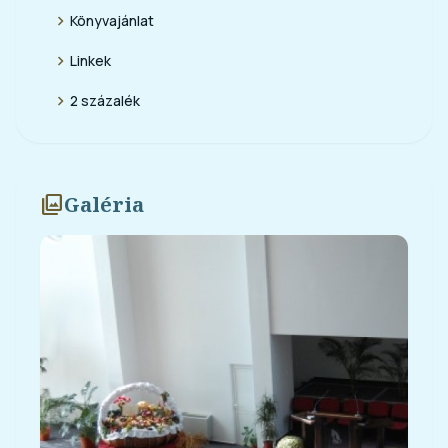
chevron_right
Könyvajánlat
chevron_right
Linkek
chevron_right
2 százalék
photo_library
Galéria