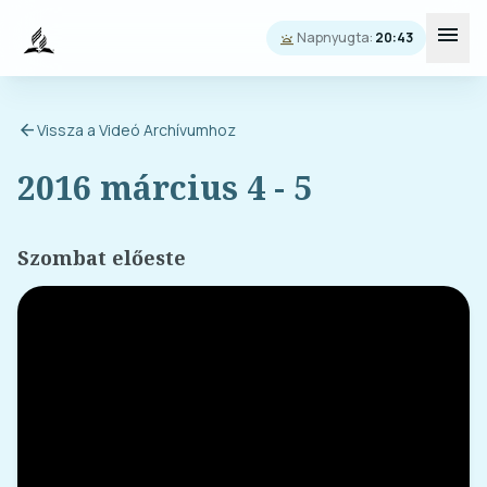
menu
Napnyugta:
20:43
wb_twilight
arrow_back
Vissza a Videó Archívumhoz
2016 március 4 - 5
Szombat előeste