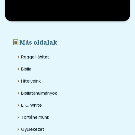
list_alt
Más oldalak
chevron_right
Reggeli áhitat
chevron_right
Biblia
chevron_right
Hitelveink
chevron_right
Bibliatanulmányok
chevron_right
E. G. White
chevron_right
Történelmünk
chevron_right
Gyülekezet