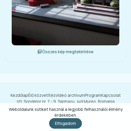
photo_library
Összes kép megtekintése
Kezdőlap
Élő közvetítés
Videó archívum
Program
Kapcsolat
str. Sondelor nr. 7 - 9, Sarmasu, jud Mures, Romania
© Nagysármási Adventista Gyülekezet. Minden jog fenntartva.
Weboldalunk sütiket használ a legjobb felhasználói élmény
érdekében.
Elfogadom